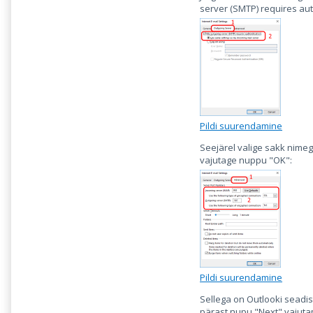
server (SMTP) requires aut
Pildi suurendamine
Seejärel valige sakk nimeg
vajutage nuppu "OK":
Pildi suurendamine
Sellega on Outlooki seadi
pärast nupu "Next" vajutam