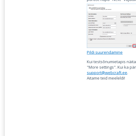
Pildi suurendamine
Kui testsõnumietapis näita
"More settings". Kui ka pär
support@webcraft.ee
.
Aitame teid meeleldi!