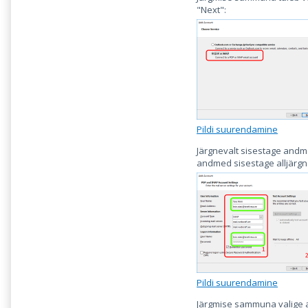
"Next":
Pildi suurendamine
Järgnevalt sisestage andm
andmed sisestage alljärgne
Pildi suurendamine
Järgmise sammuna valige a